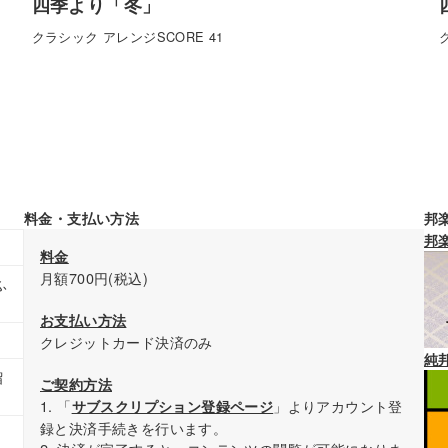
四季より「冬」
クラシック アレンジSCORE 41
料金・支払い方法
邦
邦
料金
月額700円(税込)
ふ
お支払い方法
クレジットカード決済のみ
純
留
ご契約方法
1. 「
」よりアカウント登
サブスクリプション登録ページ
録と決済手続きを行います。