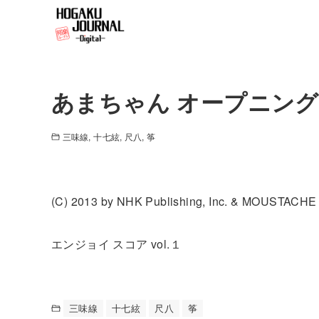
あまちゃん オープニン
三味線
十七絃
尺八
筝
(C) 2013 by NHK Publishing, Inc. & MOUSTACHE 
エンジョイ スコア vol.１
三味線
十七絃
尺八
筝