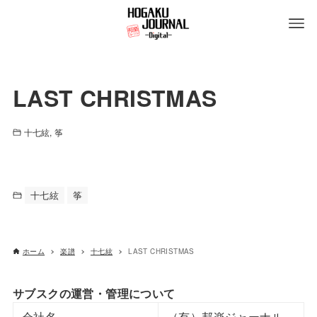
LAST CHRISTMAS
十七絃
筝
十七絃
筝
ホーム
楽譜
十七絃
LAST CHRISTMAS
サブスクの運営・管理について
会社名
（有）邦楽ジャーナル