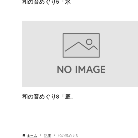
和の音めぐり5「氷」
和の音めぐり8「庭」
ホーム
記事
和の音めぐり