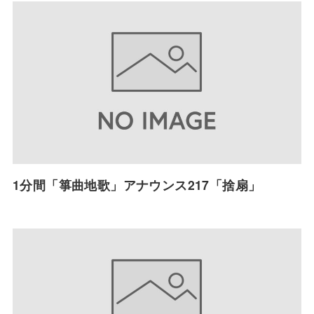
1分間「箏曲地歌」アナウンス217「捨扇」